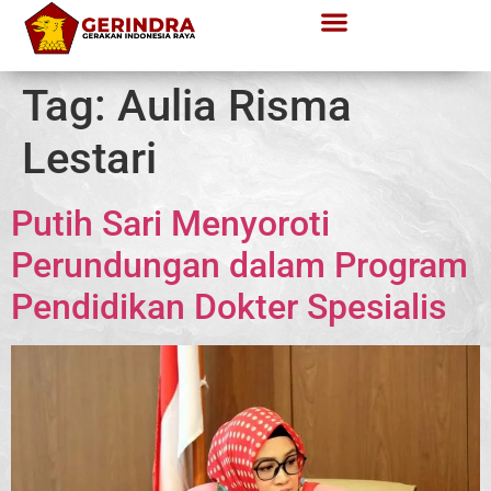
Tag:
Aulia Risma
Lestari
Putih Sari Menyoroti
Perundungan dalam Program
Pendidikan Dokter Spesialis