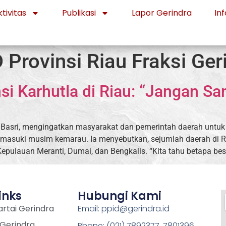
tivitas
Publikasi
Lapor Gerindra
Inf
Provinsi Riau Fraksi Ger
nsi Karhutla di Riau: “Jangan S
di Basri, mengingatkan masyarakat dan pemerintah daerah unt
memasuki musim kemarau. Ia menyebutkan, sejumlah daerah di R
n, Kepulauan Meranti, Dumai, dan Bengkalis. “Kita tahu betapa be
inks
Hubungi Kami
rtai Gerindra
Email: ppid@gerindra.id
 Gerindra
Phone: (021) 7892377, 7801396