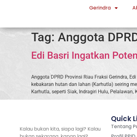
Gerindra
Ak
Tag:
Anggota DPRD 
Edi Basri Ingatkan Pote
Anggota DPRD Provinsi Riau Fraksi Gerindra, E
kebakaran hutan dan lahan (Karhutla) seiring 
Karhutla, seperti Siak, Indragiri Hulu, Pelalawa
Quick L
Tentang Pa
Kalau bukan kita, siapa lagi? Kalau
bukan sekarang, kapan lagi?
Profil PPID