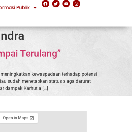
ormasi Publik
indra
ampai Terulang”
uk meningkatkan kewaspadaan terhadap potensi
iau sudah menetapkan status siaga darurat
sar dampak Karhutla […]