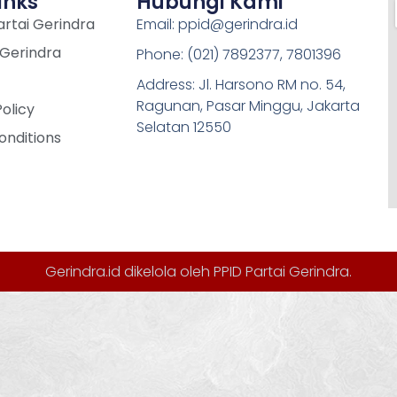
inks
Hubungi Kami
rtai Gerindra
Email: ppid@gerindra.id
 Gerindra
Phone: (021) 7892377, 7801396
Address: Jl. Harsono RM no. 54,
Ragunan, Pasar Minggu, Jakarta
Policy
Selatan 12550
onditions
Gerindra.id dikelola oleh
PPID Partai Gerindra
.