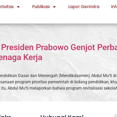
tivitas
Publikasi
Lapor Gerindra
Inf
Presiden Prabowo Genjot Perba
enaga Kerja
ndidikan Dasar dan Menengah (Mendikdasmen) Abdul Mu’ti di I
anaan program prioritas pemerintah di bidang pendidikan, kh
itu, Abdul Mu’ti melaporkan bahwa program revitalisasi sekola