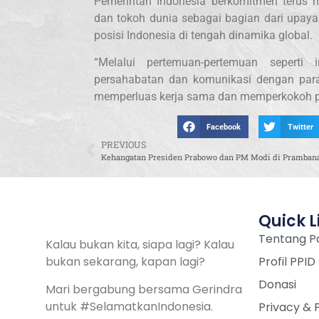
Pemerintah Indonesia berkomitmen terus 
dan tokoh dunia sebagai bagian dari upay
posisi Indonesia di tengah dinamika global.
“Melalui pertemuan-pertemuan seperti 
persahabatan dan komunikasi dengan para
memperluas kerja sama dan memperkokoh posi
Facebook
Twitter
PREVIOUS
Quick L
Tentang Pa
Kalau bukan kita, siapa lagi? Kalau
bukan sekarang, kapan lagi?
Profil PPID
Donasi
Mari bergabung bersama Gerindra
untuk #SelamatkanIndonesia.
Privacy & 