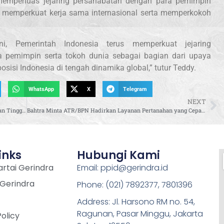
memperluas jejaring persahabatan dengan para pemimpin
a memperkuat kerja sama internasional serta memperkokoh
ini, Pemerintah Indonesia terus memperkuat jejaring
 pemimpin serta tokoh dunia sebagai bagian dari upaya
si Indonesia di tengah dinamika global,” tutur Teddy.
WhatsApp
X
Telegram
NEXT
Kehangatan Presiden Prabowo dan PM Modi di Prambanan Tinggalkan Kesan Mendalam bagi Warga dan Diaspora India
Bahtra Minta ATR/BPN Hadirkan Layanan Pertanahan yang Cepat, Transparan, dan Akuntabel
inks
Hubungi Kami
rtai Gerindra
Email: ppid@gerindra.id
 Gerindra
Phone: (021) 7892377, 7801396
Address: Jl. Harsono RM no. 54,
Ragunan, Pasar Minggu, Jakarta
Policy