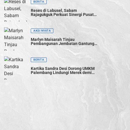
BERITA
Reses di Labusel, Sabam
Rajagukguk Perkuat Sinergi Pusat-
Daerah untuk Percepat
Pembangunan
AKSI NYATA
Marlyn Maisarah Tinjau
Pembangunan Jembatan Gantung
Cibeber, Pastikan Aspirasi Warga
Terwujud
BERITA
Kartika Sandra Desi Dorong UMKM
Palembang Lindungi Merek demi
Tingkatkan Daya Saing