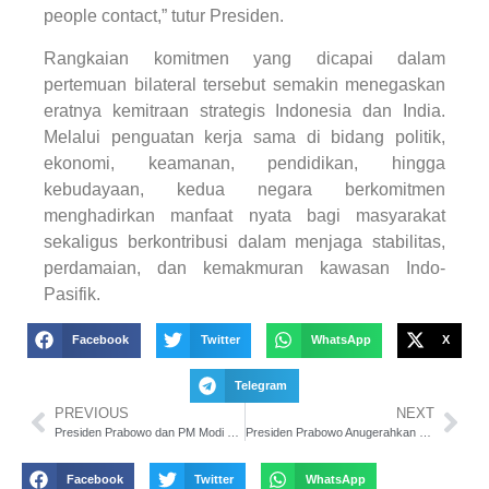
people contact,” tutur Presiden.
Rangkaian komitmen yang dicapai dalam
pertemuan bilateral tersebut semakin menegaskan
eratnya kemitraan strategis Indonesia dan India.
Melalui penguatan kerja sama di bidang politik,
ekonomi, keamanan, pendidikan, hingga
kebudayaan, kedua negara berkomitmen
menghadirkan manfaat nyata bagi masyarakat
sekaligus berkontribusi dalam menjaga stabilitas,
perdamaian, dan kemakmuran kawasan Indo-
Pasifik.
Facebook
Twitter
WhatsApp
X
Telegram
PREVIOUS
NEXT
Presiden Prabowo dan PM Modi Perluas Kolaborasi, Indonesia–India Sahkan 16 Kerja Sama Strategis
Presiden Prabowo Anugerahkan Bintang Republik Indonesia Adipurna kepada PM Narendra Modi
Facebook
Twitter
WhatsApp