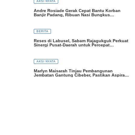
AKSI NYATA
Andre Rosiade Gerak Cepat Bantu Korban
Banjir Padang, Ribuan Nasi Bungkus
Dibagikan
BERITA
Reses di Labusel, Sabam Rajagukguk Perkuat
Sinergi Pusat-Daerah untuk Percepat
Pembangunan
AKSI NYATA
Marlyn Maisarah Tinjau Pembangunan
Jembatan Gantung Cibeber, Pastikan Aspirasi
Warga Terwujud