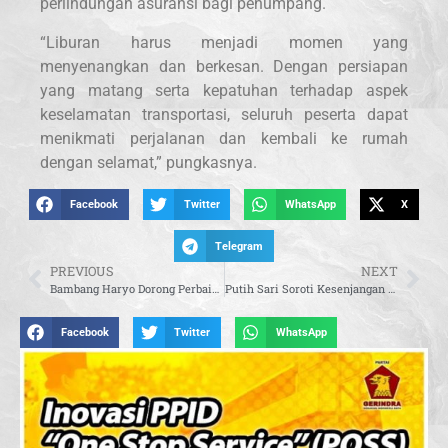
perlindungan asuransi bagi penumpang.
“Liburan harus menjadi momen yang
menyenangkan dan berkesan. Dengan persiapan
yang matang serta kepatuhan terhadap aspek
keselamatan transportasi, seluruh peserta dapat
menikmati perjalanan dan kembali ke rumah
dengan selamat,” pungkasnya.
Facebook
Twitter
WhatsApp
X
Telegram
PREVIOUS
NEXT
Bambang Haryo Dorong Perbaikan Layanan Air Publik agar Warga Tak Bergantung pada AMDK
Putih Sari Soroti Kesenjangan Anggaran Imunisasi Nasional, Minta Kemenkes Siapkan Strategi Pendanaan
Facebook
Twitter
WhatsApp