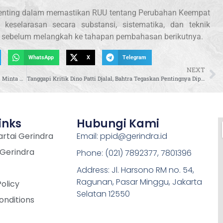
penting dalam memastikan RUU tentang Perubahan Keempat
keselarasan secara substansi, sistematika, dan teknik
 sebelum melangkah ke tahapan pembahasan berikutnya.
WhatsApp
X
Telegram
NEXT
Hanya 27 Pengawas untuk Ribuan Perusahaan, Putih Sari Minta Pengawasan Ketenagakerjaan Diperkuat
Tanggapi Kritik Dino Patti Djalal, Bahtra Tegaskan Pentingnya Diplomasi Langsung Antar Pemimpin
inks
Hubungi Kami
rtai Gerindra
Email: ppid@gerindra.id
 Gerindra
Phone: (021) 7892377, 7801396
Address: Jl. Harsono RM no. 54,
Ragunan, Pasar Minggu, Jakarta
Policy
Selatan 12550
onditions