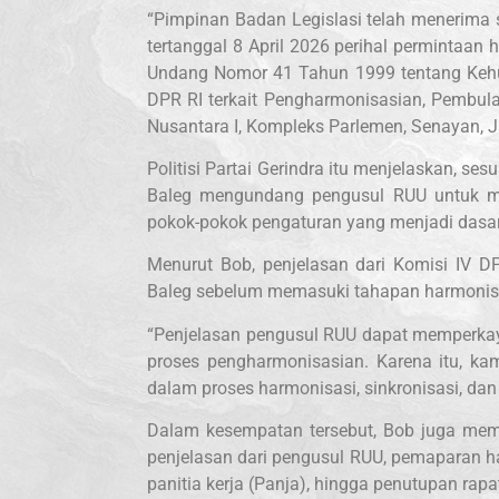
“Pimpinan Badan Legislasi telah menerima 
tertanggal 8 April 2026 perihal permintaa
Undang Nomor 41 Tahun 1999 tentang Kehu
DPR RI terkait Pengharmonisasian, Pembu
Nusantara I, Kompleks Parlemen, Senayan, J
Politisi Partai Gerindra itu menjelaskan, se
Baleg mengundang pengusul RUU untuk mem
pokok-pokok pengaturan yang menjadi dasa
Menurut Bob, penjelasan dari Komisi IV
Baleg sebelum memasuki tahapan harmonisas
“Penjelasan pengusul RUU dapat memperk
proses pengharmonisasian. Karena itu, k
dalam proses harmonisasi, sinkronisasi, da
Dalam kesempatan tersebut, Bob juga mem
penjelasan dari pengusul RUU, pemaparan ha
panitia kerja (Panja), hingga penutupan rapa