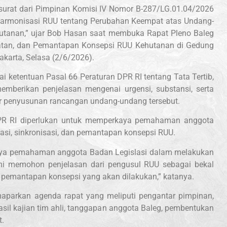
surat dari Pimpinan Komisi IV Nomor B-287/LG.01.04/2026
n harmonisasi RUU tentang Perubahan Keempat atas Undang-
tanan,” ujar Bob Hasan saat membuka Rapat Pleno Baleg
latan, dan Pemantapan Konsepsi RUU Kehutanan di Gedung
akarta, Selasa (2/6/2026).
suai ketentuan Pasal 66 Peraturan DPR RI tentang Tata Tertib,
berikan penjelasan mengenai urgensi, substansi, serta
r penyusunan rancangan undang-undang tersebut.
 DPR RI diperlukan untuk memperkaya pemahaman anggota
i, sinkronisasi, dan pemantapan konsepsi RUU.
aya pemahaman anggota Badan Legislasi dalam melakukan
ami memohon penjelasan dari pengusul RUU sebagai bekal
n pemantapan konsepsi yang akan dilakukan,” katanya.
aparkan agenda rapat yang meliputi pengantar pimpinan,
sil kajian tim ahli, tanggapan anggota Baleg, pembentukan
t.