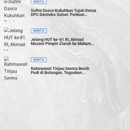
BERITA
Sufmi Dasco Kukuhkan Tujuh Ketua
DPC Gerindra Sulsel, Perkuat
Konsolidasi Menuju Pemilu 2029
BERITA
Jelang HUT ke-81 RI, Ahmad
Muzani Pimpin Ziarah ke Makam
Bung Karno, Teguhkan Semangat
Persatuan Bangsa
BERITA
Rahmawati Tinjau Sentra Benih
Padi di Bulungan, Tegaskan
Komitmen Gerindra Dukung
Swasembada Pangan