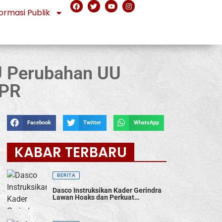
ormasi Publik
U Perubahan UU
DPR
Facebook
Twitter
WhatsApp
KABAR TERBARU
BERITA
Dasco Instruksikan Kader Gerindra
Lawan Hoaks dan Perkuat
Konsolidasi Menuju 2029