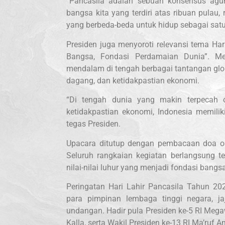
“Pancasila adalah sebuah konsensus ag
bangsa kita yang terdiri atas ribuan pulau
yang berbeda-beda untuk hidup sebagai satu
Presiden juga menyoroti relevansi tema Ha
Bangsa, Fondasi Perdamaian Dunia”. Me
mendalam di tengah berbagai tantangan global
dagang, dan ketidakpastian ekonomi.
“Di tengah dunia yang makin terpecah ole
ketidakpastian ekonomi, Indonesia memili
tegas Presiden.
Upacara ditutup dengan pembacaan doa ol
Seluruh rangkaian kegiatan berlangsung t
nilai-nilai luhur yang menjadi fondasi bangs
Peringatan Hari Lahir Pancasila Tahun 202
para pimpinan lembaga tinggi negara, ja
undangan. Hadir pula Presiden ke-5 RI Megaw
Kalla, serta Wakil Presiden ke-13 RI Ma’ruf A