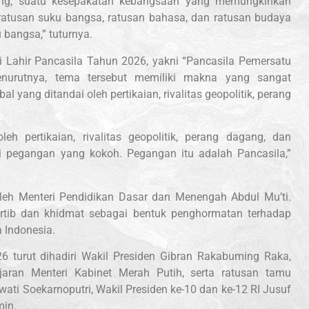
ung, suatu kesepakatan kebangsaan yang memungkinkan
, ratusan suku bangsa, ratusan bahasa, dan ratusan budaya
 bangsa,” tuturnya.
ri Lahir Pancasila Tahun 2026, yakni “Pancasila Pemersatu
nurutnya, tema tersebut memiliki makna yang sangat
 yang ditandai oleh pertikaian, rivalitas geopolitik, perang
h pertikaian, rivalitas geopolitik, perang dagang, dan
ki pegangan yang kokoh. Pegangan itu adalah Pancasila,”
eh Menteri Pendidikan Dasar dan Menengah Abdul Mu’ti.
ertib dan khidmat sebagai bentuk penghormatan terhadap
a Indonesia.
6 turut dihadiri Wakil Presiden Gibran Rakabuming Raka,
jaran Menteri Kabinet Merah Putih, serta ratusan tamu
ati Soekarnoputri, Wakil Presiden ke-10 dan ke-12 RI Jusuf
min.