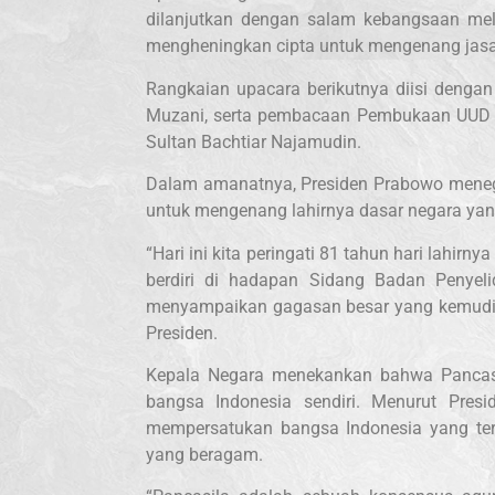
dilanjutkan dengan salam kebangsaan mela
mengheningkan cipta untuk mengenang jas
Rangkaian upacara berikutnya diisi deng
Muzani, serta pembacaan Pembukaan UUD N
Sultan Bachtiar Najamudin.
Dalam amanatnya, Presiden Prabowo mene
untuk mengenang lahirnya dasar negara yan
“Hari ini kita peringati 81 tahun hari lahir
berdiri di hadapan Sidang Badan Penyel
menyampaikan gagasan besar yang kemudian 
Presiden.
Kepala Negara menekankan bahwa Pancasila 
bangsa Indonesia sendiri. Menurut Pres
mempersatukan bangsa Indonesia yang terd
yang beragam.