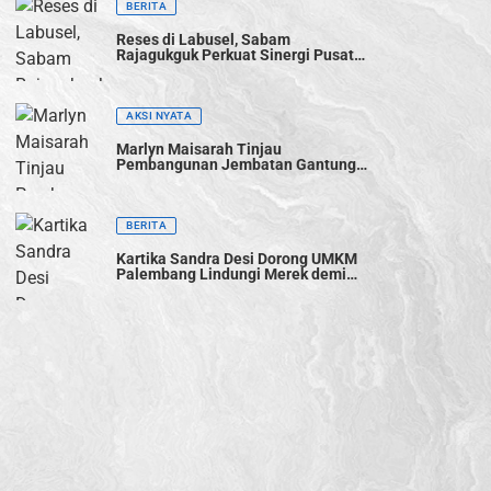
BERITA
Reses di Labusel, Sabam
Rajagukguk Perkuat Sinergi Pusat-
Daerah untuk Percepat
Pembangunan
AKSI NYATA
Marlyn Maisarah Tinjau
Pembangunan Jembatan Gantung
Cibeber, Pastikan Aspirasi Warga
Terwujud
BERITA
Kartika Sandra Desi Dorong UMKM
Palembang Lindungi Merek demi
Tingkatkan Daya Saing