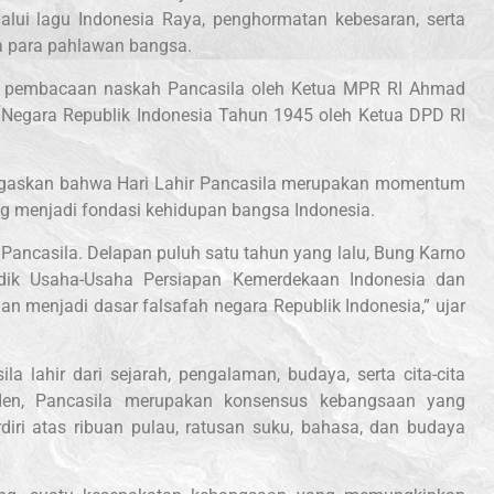
lui lagu Indonesia Raya, penghormatan kebesaran, serta
a para pahlawan bangsa.
an pembacaan naskah Pancasila oleh Ketua MPR RI Ahmad
egara Republik Indonesia Tahun 1945 oleh Ketua DPD RI
gaskan bahwa Hari Lahir Pancasila merupakan momentum
g menjadi fondasi kehidupan bangsa Indonesia.
nya Pancasila. Delapan puluh satu tahun yang lalu, Bung Karno
idik Usaha-Usaha Persiapan Kemerdekaan Indonesia dan
menjadi dasar falsafah negara Republik Indonesia,” ujar
lahir dari sejarah, pengalaman, budaya, serta cita-cita
iden, Pancasila merupakan konsensus kebangsaan yang
iri atas ribuan pulau, ratusan suku, bahasa, dan budaya