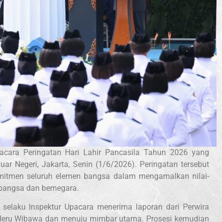
cara Peringatan Hari Lahir Pancasila Tahun 2026 yang
uar Negeri, Jakarta, Senin (1/6/2026). Peringatan tersebut
tmen seluruh elemen bangsa dalam mengamalkan nilai-
rbangsa dan bernegara.
 selaku Inspektur Upacara menerima laporan dari Perwira
r Heru Wibawa dan menuju mimbar utama. Prosesi kemudian