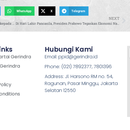
WhatsApp
X
Telegram
NEXT
Presiden Prabowo Subianto Beri Penghormatan Terakhir kepada Jenderal TNI (Purn) Ryamizard Ryacudu
Di Hari Lahir Pancasila, Presiden Prabowo Tegaskan Ekonomi Nasional Harus Berpihak kepada Rakyat
inks
Hubungi Kami
rtai Gerindra
Email: ppid@gerindra.id
 Gerindra
Phone: (021) 7892377, 7801396
Address: Jl. Harsono RM no. 54,
Ragunan, Pasar Minggu, Jakarta
Policy
Selatan 12550
onditions