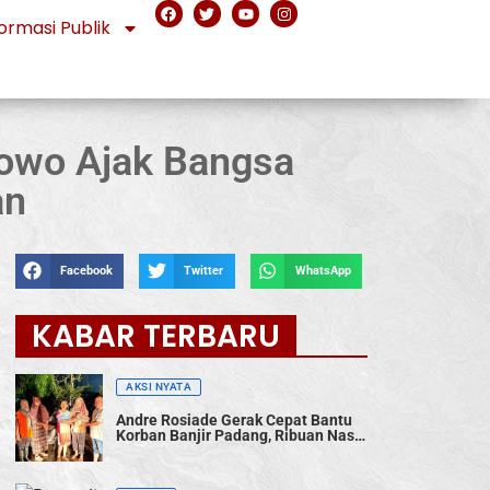
ormasi Publik
bowo Ajak Bangsa
an
Facebook
Twitter
WhatsApp
KABAR TERBARU
AKSI NYATA
Andre Rosiade Gerak Cepat Bantu
Korban Banjir Padang, Ribuan Nasi
Bungkus Dibagikan