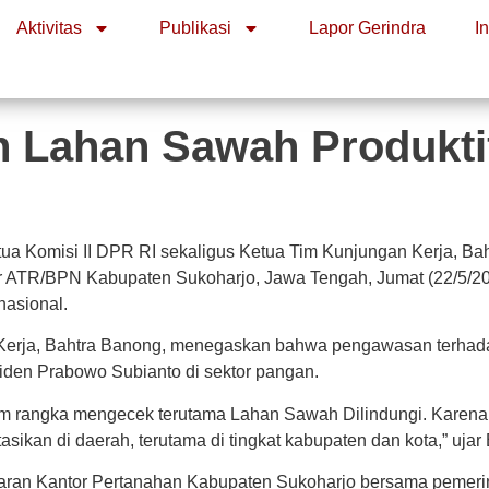
Aktivitas
Publikasi
Lapor Gerindra
I
 Lahan Sawah Produktif 
or ATR/BPN Kabupaten Sukoharjo, Jawa Tengah, Jumat (22/5/20
nasional.
 Kerja, Bahtra Banong, menegaskan bahwa pengawasan terhada
iden Prabowo Subianto di sektor pangan.
m rangka mengecek terutama Lahan Sawah Dilindungi. Karena k
kan di daerah, terutama di tingkat kabupaten dan kota,” ujar
jaran Kantor Pertanahan Kabupaten Sukoharjo bersama pemerin