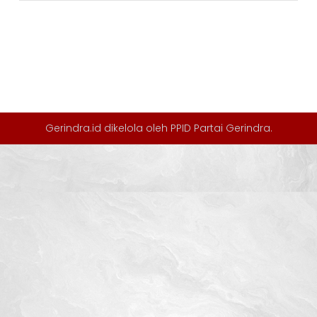
Gerindra.id dikelola oleh
PPID Partai Gerindra
.