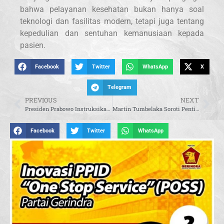
bahwa pelayanan kesehatan bukan hanya soal
teknologi dan fasilitas modern, tetapi juga tentang
kepedulian dan sentuhan kemanusiaan kepada
pasien.
Facebook
Twitter
WhatsApp
X
Telegram
PREVIOUS
NEXT
Presiden Prabowo Instruksikan Penurunan Bunga PNM Mekaar Jadi di Bawah 9 Persen
Martin Tumbelaka Soroti Pentingnya Perlindungan Konsumen di Era Ekonomi Digital
Facebook
Twitter
WhatsApp