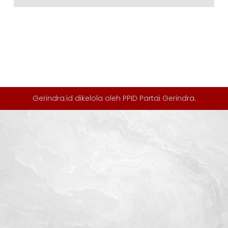
Gerindra.id dikelola oleh
PPID Partai Gerindra
.