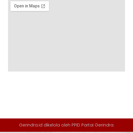
Gerindra.id dikelola oleh
PPID Partai Gerindra
.