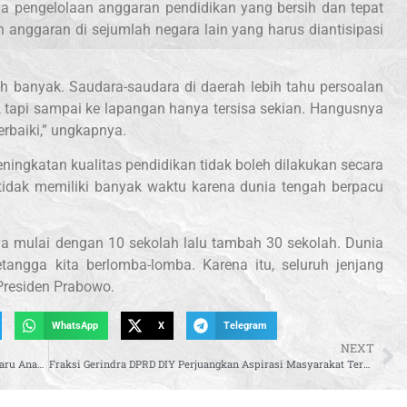
a pengelolaan anggaran pendidikan yang bersih dan tepat
 anggaran di sejumlah negara lain yang harus diantisipasi
ih banyak. Saudara-saudara di daerah lebih tahu persoalan
, tapi sampai ke lapangan hanya tersisa sekian. Hangusnya
erbaiki,” ungkapnya.
ningkatan kualitas pendidikan tidak boleh dilakukan secara
, tidak memiliki banyak waktu karena dunia tengah berpacu
ya mulai dengan 10 sekolah lalu tambah 30 sekolah. Dunia
tetangga kita berlomba-lomba. Karena itu, seluruh jenjang
 Presiden Prabowo.
WhatsApp
X
Telegram
NEXT
Presiden Prabowo: Sekolah Rakyat Titik Awal Harapan Baru Anak Bangsa
Fraksi Gerindra DPRD DIY Perjuangkan Aspirasi Masyarakat Terkait Danais