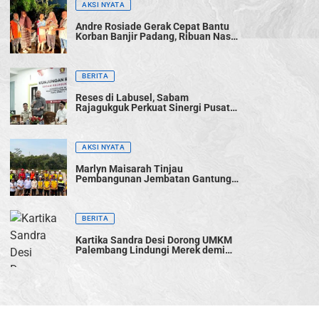
AKSI NYATA
Andre Rosiade Gerak Cepat Bantu
Korban Banjir Padang, Ribuan Nasi
Bungkus Dibagikan
BERITA
Reses di Labusel, Sabam
Rajagukguk Perkuat Sinergi Pusat-
Daerah untuk Percepat
Pembangunan
AKSI NYATA
Marlyn Maisarah Tinjau
Pembangunan Jembatan Gantung
Cibeber, Pastikan Aspirasi Warga
Terwujud
BERITA
Kartika Sandra Desi Dorong UMKM
Palembang Lindungi Merek demi
Tingkatkan Daya Saing