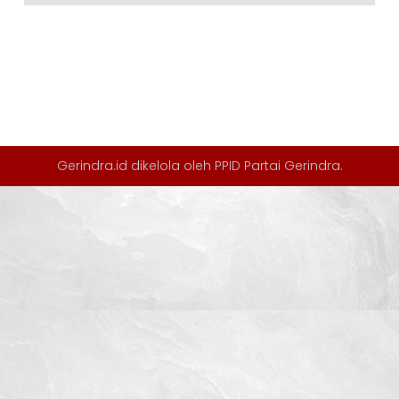
Gerindra.id dikelola oleh
PPID Partai Gerindra
.