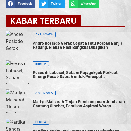
Facebook
Twitter
WhatsApp
KABAR TERBARU
AKSI NYATA
Andre Rosiade Gerak Cepat Bantu Korban Banjir
Padang, Ribuan Nasi Bungkus Dibagikan
BERITA
Reses di Labusel, Sabam Rajagukguk Perkuat
Sinergi Pusat-Daerah untuk Percepat
Pembangunan
AKSI NYATA
Marlyn Maisarah Tinjau Pembangunan Jembatan
Gantung Cibeber, Pastikan Aspirasi Warga
Terwujud
BERITA