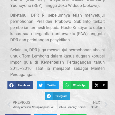
Yudhoyono (SBY), hingga Joko Widodo (Jokowi).
Diketahui, DPR RI sebelumnya telah menyetujui
permohonan Presiden Prabowo Subianto terkait
pemberian amnesti kepada Hasto Kristiyanto dalam
kasus suap pergantian antarwaktu (PAW) anggota
DPR dan perintangan penyidikan.
Selain itu, DPR juga menyetujui permohonan abolisi
untuk Tom Lembong dalam kasus dugaan korupsi
impor gula di Kementerian Perdagangan tahun
2015–2016, saat ia menjabat sebagai Menteri
Perdagangan.
Facebook
Twitter
WhatsApp
X
Telegram
PREVIOUS
NEXT
Vonny Ameliani Serap Aspirasi Warga dan Serahkan Bantuan Bak Sampah di Jeneponto
Bahtra Banong: Komisi II Tak Masalah HUT Ke-80 RI Digelar di Jakarta, Demi Efektivitas