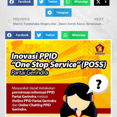
Facebook
Twitter
WhatsApp
X
Telegram
PREVIOUS
NEXT
Martin Tumbelaka: Negara Harus Tegas Sikapi Perusakan Rumah Doa di Padang
Dasco Soroti Kasus Keracunan di Program MBG, Minta Pengawasan Diperketat
Facebook
Twitter
WhatsApp