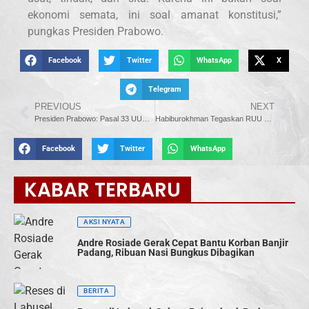
ekonomi semata, ini soal amanat konstitusi,”
pungkas Presiden Prabowo.
Facebook
Twitter
WhatsApp
X
Telegram
PREVIOUS
NEXT
Presiden Prabowo: Pasal 33 UUD 1945 Adalah Kompas Pembangunan Nasional
Habiburokhman Tegaskan RUU KUHAP Tak Melemahkan KPK
Facebook
Twitter
WhatsApp
KABAR TERBARU
AKSI NYATA
Andre Rosiade Gerak Cepat Bantu Korban Banjir
Padang, Ribuan Nasi Bungkus Dibagikan
BERITA