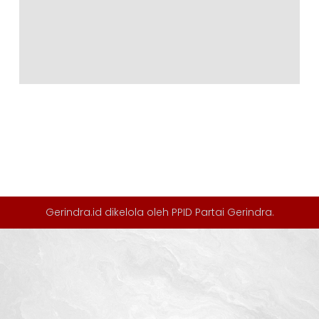
Gerindra.id dikelola oleh
PPID Partai Gerindra
.