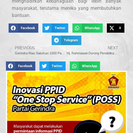
menghadirkan kebahagiaan bagi lebih banyak
masyarakat, terutama mereka yang membutuhkan
bantuan.
Facebook
Twitter
WhatsApp
X
Telegram
PREVIOUS
NEXT
Gerindra Riau Salurkan 1000 Paket Sembako untuk Korban Banjir di Jalan Yos Sudarso
Hj. Rahmawati Dorong Pendidikan Pariwisata Dimasukkan ke Kurikulum Dasar
Facebook
Twitter
WhatsApp