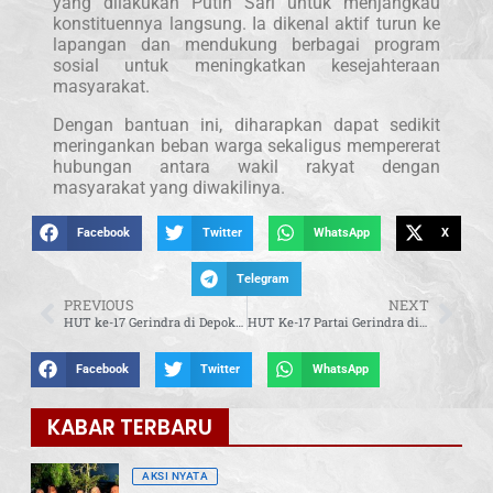
yang dilakukan Putih Sari untuk menjangkau
konstituennya langsung. Ia dikenal aktif turun ke
lapangan dan mendukung berbagai program
sosial untuk meningkatkan kesejahteraan
masyarakat.
Dengan bantuan ini, diharapkan dapat sedikit
meringankan beban warga sekaligus mempererat
hubungan antara wakil rakyat dengan
masyarakat yang diwakilinya.
Facebook
Twitter
WhatsApp
X
Telegram
PREVIOUS
NEXT
HUT ke-17 Gerindra di Depok Dimeriahkan dengan Live Music dan Doorprize
HUT Ke-17 Partai Gerindra di Kabupaten Tangerang: Semarakkan Perayaan dengan Doa Bersama, Jalan Santai, dan Hiburan
Facebook
Twitter
WhatsApp
KABAR TERBARU
AKSI NYATA