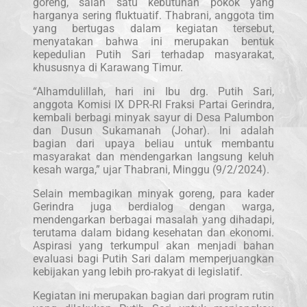
goreng, salah satu kebutuhan pokok yang
harganya sering fluktuatif. Thabrani, anggota tim
yang bertugas dalam kegiatan tersebut,
menyatakan bahwa ini merupakan bentuk
kepedulian Putih Sari terhadap masyarakat,
khususnya di Karawang Timur.
“Alhamdulillah, hari ini Ibu drg. Putih Sari,
anggota Komisi IX DPR-RI Fraksi Partai Gerindra,
kembali berbagi minyak sayur di Desa Palumbon
dan Dusun Sukamanah (Johar). Ini adalah
bagian dari upaya beliau untuk membantu
masyarakat dan mendengarkan langsung keluh
kesah warga,” ujar Thabrani, Minggu (9/2/2024).
Selain membagikan minyak goreng, para kader
Gerindra juga berdialog dengan warga,
mendengarkan berbagai masalah yang dihadapi,
terutama dalam bidang kesehatan dan ekonomi.
Aspirasi yang terkumpul akan menjadi bahan
evaluasi bagi Putih Sari dalam memperjuangkan
kebijakan yang lebih pro-rakyat di legislatif.
Kegiatan ini merupakan bagian dari program rutin