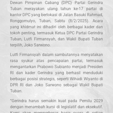
Dewan Pimpinan Cabang (DPC) Partai Gerindra
Tuban merayakan ulang tahun ke-17 partai di
kantor DPC yang berlokasi di Jalan Basuki Rahmad,
Ronggomulyo, Tuban, Sabtu (8/2/2025). Acara
yang khidmat ini dihadiri oleh berbagai kader dan
tokoh penting, termasuk Ketua DPC Partai Gerindra
Tuban, Lutfi Firmansyah, dan Wakil Bupati Tuban
terpilih, Joko Sarwono.
Lutfi Firmansyah dalam sambutannya menyatakan
rasa syukur atas pencapaian partai, termasuk
mengantarkan Prabowo Subianto menjadi Presiden
RI dan kader Gerindra yang berhasil menduduki
berbagai posisi strategis, seperti Wihadi Wiyanto di
DPR RI dan Joko Sarwono sebagai Wakil Bupati
Tuban.
“Gerindra harus semakin kuat pada Pemilu 2029
dengan menambah kursi di legislatif dan eksekutif.
Kami akan memperbesar basis suara di setiap