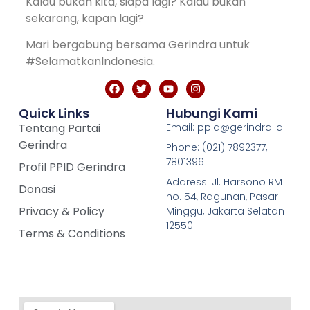
Kalau bukan kita, siapa lagi? Kalau bukan
sekarang, kapan lagi?
Mari bergabung bersama Gerindra untuk
#SelamatkanIndonesia.
Quick Links
Hubungi Kami
Tentang Partai
Email: ppid@gerindra.id
Gerindra
Phone: (021) 7892377,
7801396
Profil PPID Gerindra
Address: Jl. Harsono RM
Donasi
no. 54, Ragunan, Pasar
Privacy & Policy
Minggu, Jakarta Selatan
12550
Terms & Conditions