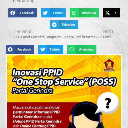
mendatang.
Facebook
Twitter
WhatsApp
X
Telegram
PREVIOUS
NEXT
DPC Partai Gerindra Bangkalan Rayakan HUT ke-17 dengan Doa Bersama dan Santunan Anak Yatim
Andra Soni bersama DPD Gerindra Banten Gelar Program Makan Siang Gratis
Facebook
Twitter
WhatsApp