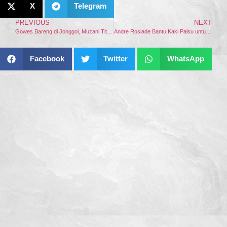
X
Telegram
PREVIOUS
NEXT
Gowes Bareng di Jonggol, Muzani Titip Pesan Kader Gerindra Terus Hadirkan Kebahagiaan untuk Rakyat
Andre Rosiade Bantu Kaki Palsu untuk Kopda Indah
Facebook
Twitter
WhatsApp