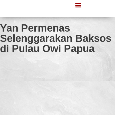
Lapor Gerindra
Informasi Publik
Yan Permenas
Selenggarakan Baksos
di Pulau Owi Papua