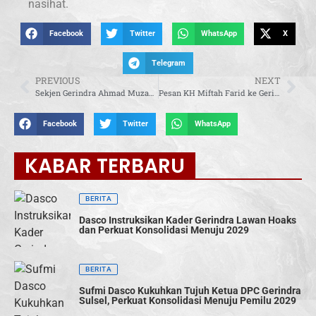
nasihat.
Facebook
Twitter
WhatsApp
X
Telegram
PREVIOUS
NEXT
Sekjen Gerindra Ahmad Muzani Silaturahmi dengan Ulama Sepuh Bandung, KH Miftah Farid
Pesan KH Miftah Farid ke Gerindra: Sebaik-baiknya Orang Adalah yang Bermanfaat untuk Lainnya
Facebook
Twitter
WhatsApp
KABAR TERBARU
BERITA
Dasco Instruksikan Kader Gerindra Lawan Hoaks
dan Perkuat Konsolidasi Menuju 2029
BERITA
Sufmi Dasco Kukuhkan Tujuh Ketua DPC Gerindra
Sulsel, Perkuat Konsolidasi Menuju Pemilu 2029