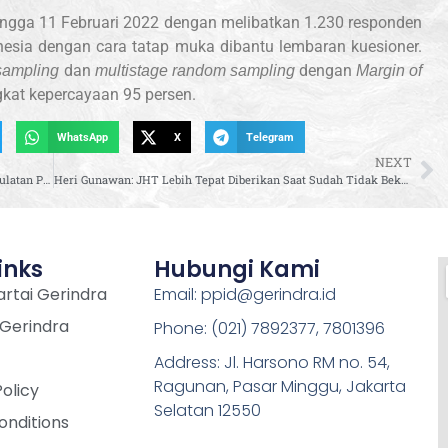
hingga 11 Februari 2022 dengan melibatkan 1.230 responden
donesia dengan cara tatap muka dibantu lembaran kuesioner.
dan
dengan
 sampling
multistage random sampling
Margin of
ngkat kepercayaan 95 persen.
WhatsApp
X
Telegram
NEXT
Endang S. Thohari Ajak Mahasiswa Ikut Wujudkan Kedaulatan Pangan Negeri
Heri Gunawan: JHT Lebih Tepat Diberikan Saat Sudah Tidak Bekerja Lagi, Bukan Menunggu Usia 56 Tahun
inks
Hubungi Kami
rtai Gerindra
Email: ppid@gerindra.id
 Gerindra
Phone: (021) 7892377, 7801396
Address: Jl. Harsono RM no. 54,
Ragunan, Pasar Minggu, Jakarta
Policy
Selatan 12550
onditions