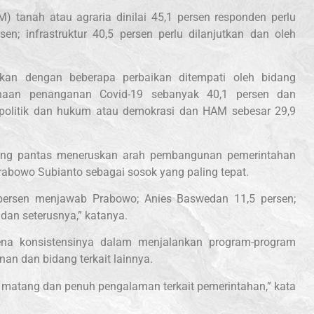
HM) tanah atau agraria dinilai 45,1 persen responden perlu
en; infrastruktur 40,5 persen perlu dilanjutkan dan oleh
kan dengan beberapa perbaikan ditempati oleh bidang
rnaan penanganan Covid-19 sebanyak 40,1 persen dan
 politik dan hukum atau demokrasi dan HAM sebesar 29,9
aling pantas meneruskan arah pembangunan pemerintahan
abowo Subianto sebagai sosok yang paling tepat.
1 persen menjawab Prabowo; Anies Baswedan 11,5 persen;
 dan seterusnya,” katanya.
rena konsistensinya dalam menjalankan program-program
nan dan bidang terkait lainnya.
ah matang dan penuh pengalaman terkait pemerintahan,” kata