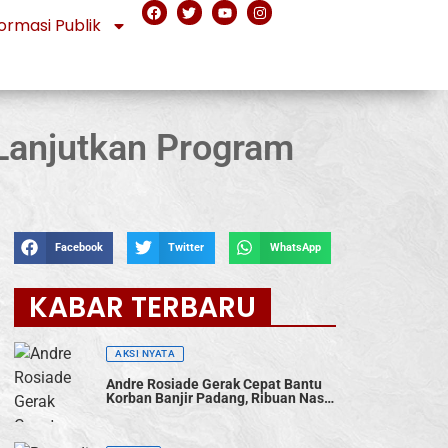
ormasi Publik
 Lanjutkan Program
Facebook
Twitter
WhatsApp
KABAR TERBARU
AKSI NYATA
Andre Rosiade Gerak Cepat Bantu
Korban Banjir Padang, Ribuan Nasi
Bungkus Dibagikan