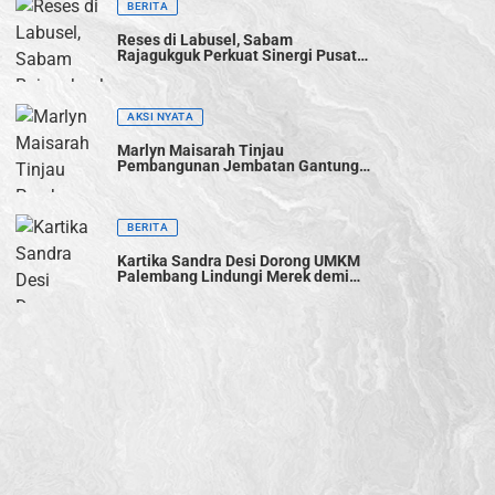
BERITA
Reses di Labusel, Sabam
Rajagukguk Perkuat Sinergi Pusat-
Daerah untuk Percepat
Pembangunan
AKSI NYATA
Marlyn Maisarah Tinjau
Pembangunan Jembatan Gantung
Cibeber, Pastikan Aspirasi Warga
Terwujud
BERITA
Kartika Sandra Desi Dorong UMKM
Palembang Lindungi Merek demi
Tingkatkan Daya Saing