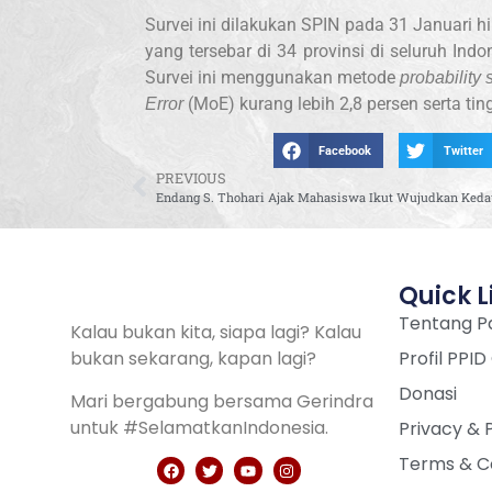
Survei ini dilakukan SPIN pada 31 Januari 
yang tersebar di 34 provinsi di seluruh In
Survei ini menggunakan metode
probability
(MoE) kurang lebih 2,8 persen serta ti
Error
Facebook
Twitter
PREVIOUS
Quick L
Tentang Pa
Kalau bukan kita, siapa lagi? Kalau
bukan sekarang, kapan lagi?
Profil PPID
Donasi
Mari bergabung bersama Gerindra
untuk #SelamatkanIndonesia.
Privacy & 
Terms & C