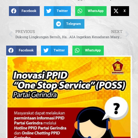
Facebook
Twitter
WhatsApp
X
Telegram
PREVIOUS
NEXT
Dukung Lingkungan Bersih, Haerul Saleh Berikan Motor Pengangkut Sampah di Kolaka
AIA Ingatkan Kesadaran Masyarakat Jaga Kebersihan Sungai
Facebook
Twitter
WhatsApp