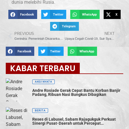
dunia melebihi Rusia.
Facebook
Twitter
WhatsApp
X
Telegram
PREVIOUS
NEXT
Gerindra: Pemerintah Disarankan Buka Jalur bagi Pihak yang Ingin Menjadi Relawan COVID
Upaya Cegah Covid-19, Suir Syam Minta Pola Hidup Sehat Diterapkan Mulai dari Keluarga
Facebook
Twitter
WhatsApp
KABAR TERBARU
AKSI NYATA
Andre Rosiade Gerak Cepat Bantu Korban Banjir
Padang, Ribuan Nasi Bungkus Dibagikan
BERITA
Reses di Labusel, Sabam Rajagukguk Perkuat
Sinergi Pusat-Daerah untuk Percepat
Pembangunan