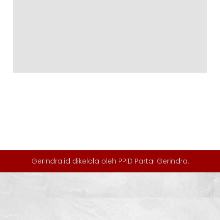
Gerindra.id dikelola oleh
PPID Partai Gerindra
.