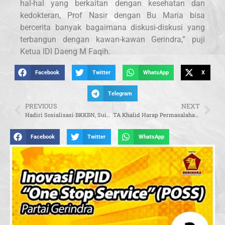
hal-hal yang berkaitan dengan kesehatan dan
kedokteran, Prof Nasir dengan Bu Maria bisa
bercerita banyak bagaimana diskusi-diskusi yang
terbangun dengan kawan-kawan Gerindra,” puji
Ketua IDI Daeng M Faqih.
Facebook
Twitter
WhatsApp
X
Telegram
PREVIOUS
NEXT
Hadiri Sosialisasi BKKBN, Suir Syam: Berikanlah Data yang Benar
TA Khalid Harap Permasalahan Pupuk Subsidi Segera Terselesaikan
Facebook
Twitter
WhatsApp