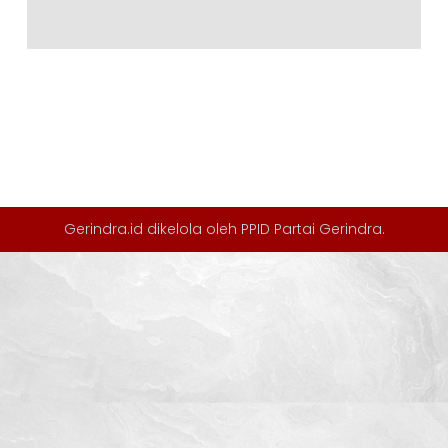
Gerindra.id dikelola oleh
PPID Partai Gerindra
.