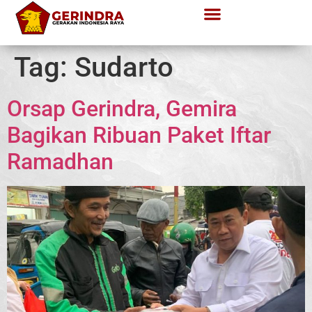
Tag:
Sudarto
Orsap Gerindra, Gemira
Bagikan Ribuan Paket Iftar
Ramadhan