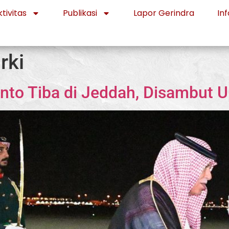
tivitas
Publikasi
Lapor Gerindra
Inf
rki
nto Tiba di Jeddah, Disambut 