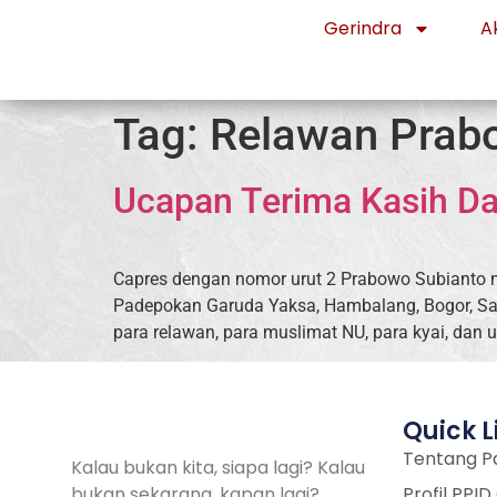
Gerindra
Ak
Tag:
Relawan Prab
Ucapan Terima Kasih Da
Capres dengan nomor urut 2 Prabowo Subianto 
Padepokan Garuda Yaksa, Hambalang, Bogor, Sab
para relawan, para muslimat NU, para kyai, dan u
Quick L
Tentang Pa
Kalau bukan kita, siapa lagi? Kalau
bukan sekarang, kapan lagi?
Profil PPID