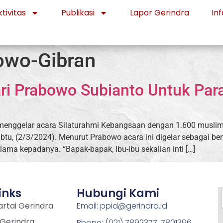
tivitas
Publikasi
Lapor Gerindra
Inf
owo-Gibran
ri Prabowo Subianto Untuk Par
menggelar acara Silaturahmi Kebangsaan dengan 1.600 muslim
tu, (2/3/2024). Menurut Prabowo acara ini digelar sebagai be
lama kepadanya. “Bapak-bapak, Ibu-ibu sekalian inti […]
inks
Hubungi Kami
rtai Gerindra
Email: ppid@gerindra.id
 Gerindra
Phone: (021) 7892377, 7801396