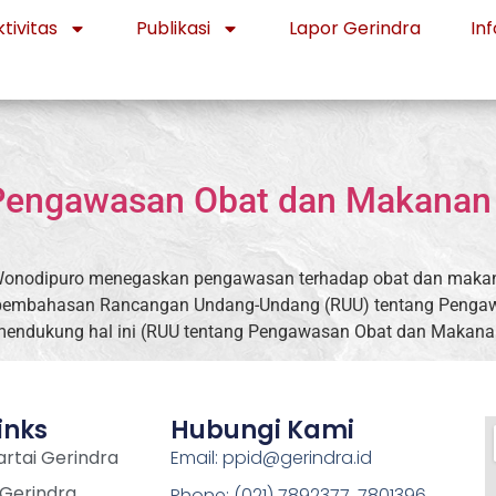
tivitas
Publikasi
Lapor Gerindra
Inf
 Pengawasan Obat dan Makanan
i Wonodipuro menegaskan pengawasan terhadap obat dan maka
ik pembahasan Rancangan Undang-Undang (RUU) tentang Peng
t mendukung hal ini (RUU tentang Pengawasan Obat dan Makana
inks
Hubungi Kami
rtai Gerindra
Email: ppid@gerindra.id
 Gerindra
Phone: (021) 7892377, 7801396