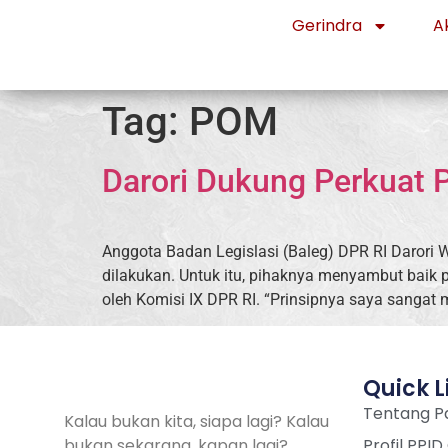
Gerindra
Ak
Tag:
POM
Darori Dukung Perkuat
Anggota Badan Legislasi (Baleg) DPR RI Daror
dilakukan. Untuk itu, pihaknya menyambut ba
oleh Komisi IX DPR RI. “Prinsipnya saya sanga
Quick L
Tentang Pa
Kalau bukan kita, siapa lagi? Kalau
bukan sekarang, kapan lagi?
Profil PPID