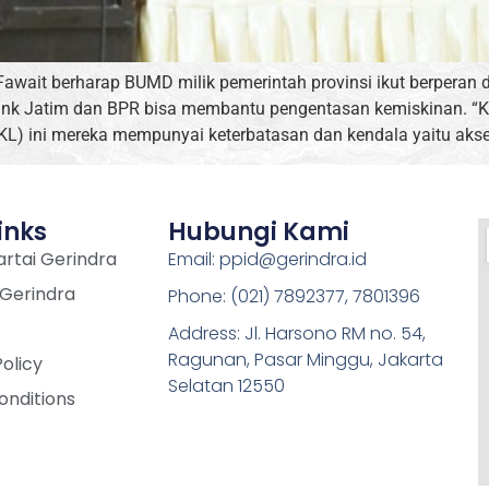
wait berharap BUMD milik pemerintah provinsi ikut berperan
ank Jatim dan BPR bisa membantu pengentasan kemiskinan. “Ke
PKL) ini mereka mempunyai keterbatasan dan kendala yaitu akse
inks
Hubungi Kami
rtai Gerindra
Email: ppid@gerindra.id
 Gerindra
Phone: (021) 7892377, 7801396
Address: Jl. Harsono RM no. 54,
Ragunan, Pasar Minggu, Jakarta
Policy
Selatan 12550
onditions