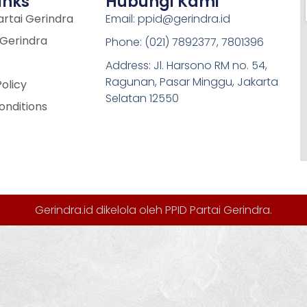
inks
Hubungi Kami
rtai Gerindra
Email: ppid@gerindra.id
 Gerindra
Phone: (021) 7892377, 7801396
Address: Jl. Harsono RM no. 54,
Ragunan, Pasar Minggu, Jakarta
Policy
Selatan 12550
onditions
Gerindra.id dikelola oleh
PPID Partai Gerindra
.