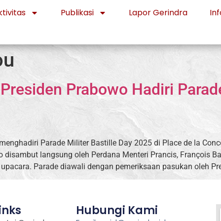
tivitas
Publikasi
Lapor Gerindra
Inf
ou
residen Prabowo Hadiri Parade 
enghadiri Parade Militer Bastille Day 2025 di Place de la Conco
disambut langsung oleh Perdana Menteri Prancis, François B
upacara. Parade diawali dengan pemeriksaan pasukan oleh Pre
inks
Hubungi Kami