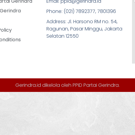
rtai Gerindra
Email: ppid@gerindra.id
 Gerindra
Phone: (021) 7892377, 7801396
Address: Jl. Harsono RM no. 54,
Ragunan, Pasar Minggu, Jakarta
Policy
Selatan 12550
onditions
Gerindra.id dikelola oleh
PPID Partai Gerindra
.