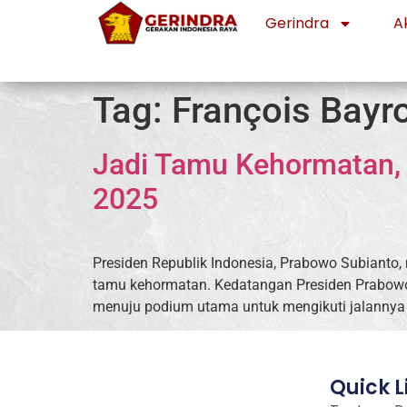
Gerindra
Ak
Tag:
François Bayr
Jadi Tamu Kehormatan, P
2025
Presiden Republik Indonesia, Prabowo Subianto, m
tamu kehormatan. Kedatangan Presiden Prabowo 
menuju podium utama untuk mengikuti jalannya 
Quick L