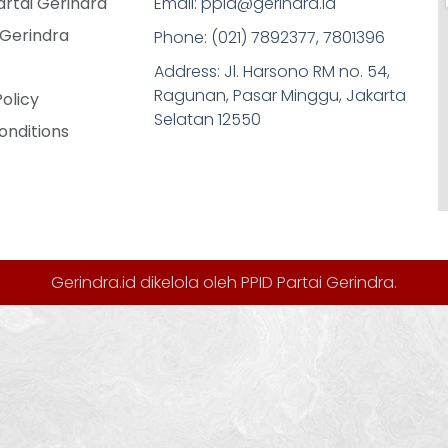
rtai Gerindra
Email: ppid@gerindra.id
 Gerindra
Phone: (021) 7892377, 7801396
Address: Jl. Harsono RM no. 54,
Ragunan, Pasar Minggu, Jakarta
Policy
Selatan 12550
onditions
Gerindra.id dikelola oleh
PPID Partai Gerindra
.