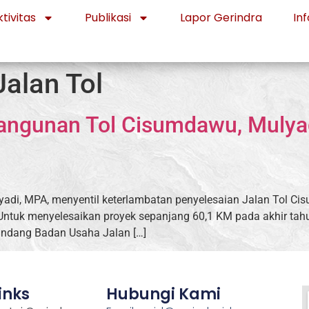
tivitas
Publikasi
Lapor Gerindra
Inf
alan Tol
angunan Tol Cisumdawu, Mulya
lyadi, MPA, menyentil keterlambatan penyelesaian Jalan Tol Ci
. Untuk menyelesaikan proyek sepanjang 60,1 KM pada akhir tahu
iundang Badan Usaha Jalan […]
inks
Hubungi Kami