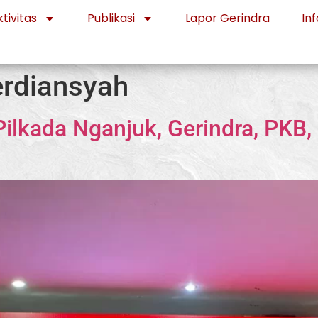
tivitas
Publikasi
Lapor Gerindra
Inf
erdiansyah
Pilkada Nganjuk, Gerindra, PKB