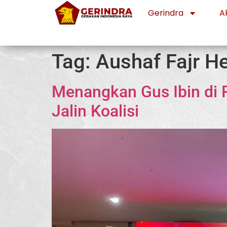
Gerindra
Ak
Tag:
Aushaf Fajr H
Menangkan Gus Ibin di 
Jalin Koalisi