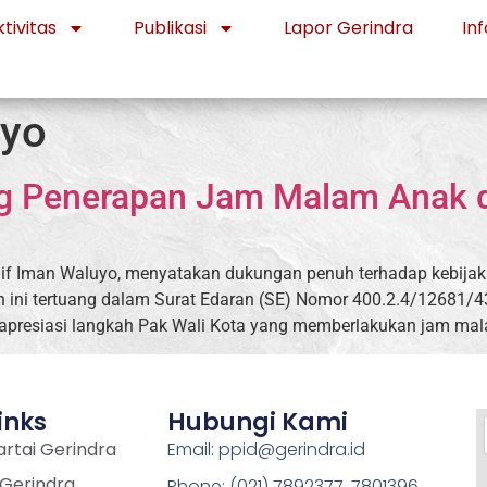
tivitas
Publikasi
Lapor Gerindra
Inf
uyo
ng Penerapan Jam Malam Anak d
if Iman Waluyo, menyatakan dukungan penuh terhadap kebijakan
n ini tertuang dalam Surat Edaran (SE) Nomor 400.2.4/12681
apresiasi langkah Pak Wali Kota yang memberlakukan jam mal
inks
Hubungi Kami
rtai Gerindra
Email: ppid@gerindra.id
 Gerindra
Phone: (021) 7892377, 7801396