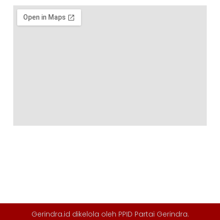
Gerindra.id dikelola oleh
PPID Partai Gerindra
.