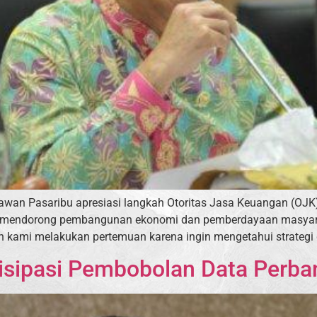
Irawan Pasaribu apresiasi langkah Otoritas Jasa Keuangan (OJK
lam mendorong pembangunan ekonomi dan pemberdayaan masyar
n kami melakukan pertemuan karena ingin mengetahui strategi 
isipasi Pembobolan Data Perb