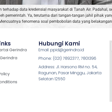
terhadap data kredensial masyarakat di Tanah Air. Padahal, s
leh pemerintah. Ya, terutama dari tangan-tangan jahil pihak y
 Mencuatnya fenomena soal pembobolan data yang belakangan m
inks
Hubungi Kami
rtai Gerindra
Email: ppid@gerindra.id
 Gerindra
Phone: (021) 7892377, 7801396
Address: Jl. Harsono RM no. 54,
Ragunan, Pasar Minggu, Jakarta
Policy
Selatan 12550
onditions