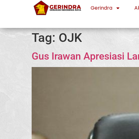
Gerindra
Ak
Tag:
OJK
Gus Irawan Apresiasi L