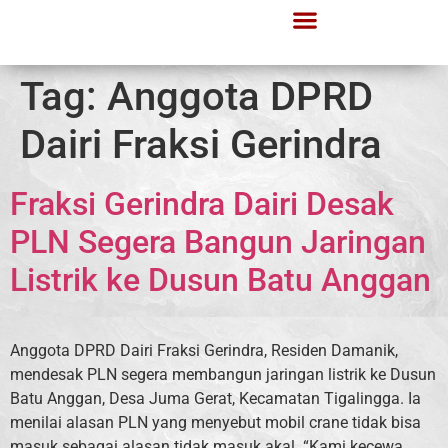
Lapor Gerindra
Informasi Publik
Tag:
Anggota DPRD
Dairi Fraksi Gerindra
Fraksi Gerindra Dairi Desak
PLN Segera Bangun Jaringan
Listrik ke Dusun Batu Anggan
Anggota DPRD Dairi Fraksi Gerindra, Residen Damanik,
mendesak PLN segera membangun jaringan listrik ke Dusun
Batu Anggan, Desa Juma Gerat, Kecamatan Tigalingga. Ia
menilai alasan PLN yang menyebut mobil crane tidak bisa
masuk sebagai alasan tidak masuk akal. “Kami kecewa