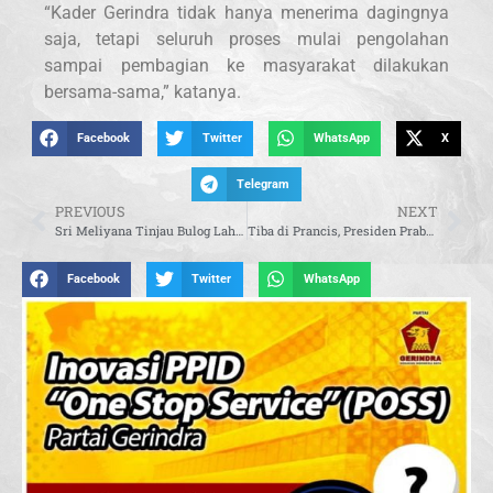
“Kader Gerindra tidak hanya menerima dagingnya
saja, tetapi seluruh proses mulai pengolahan
sampai pembagian ke masyarakat dilakukan
bersama-sama,” katanya.
Facebook
Twitter
WhatsApp
X
Telegram
PREVIOUS
NEXT
Sri Meliyana Tinjau Bulog Lahat, Pastikan Stok dan Distribusi Pangan Aman
Tiba di Prancis, Presiden Prabowo Bawa Misi Penguatan Kerja Sama Strategis Indonesia-Eropa
Facebook
Twitter
WhatsApp